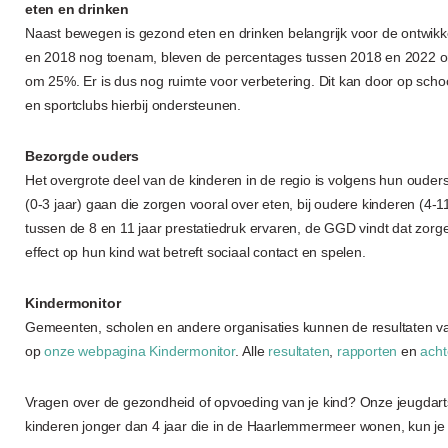
eten en drinken
Naast bewegen is gezond eten en drinken belangrijk voor de ontwikke
en 2018 nog toenam, bleven de percentages tussen 2018 en 2022 ongev
om 25%. Er is dus nog ruimte voor verbetering. Dit kan door op schoo
en sportclubs hierbij ondersteunen.
Bezorgde ouders
Het overgrote deel van de kinderen in de regio is volgens hun oude
(0-3 jaar) gaan die zorgen vooral over eten, bij oudere kinderen (4
tussen de 8 en 11 jaar prestatiedruk ervaren, de GGD vindt dat zor
effect op hun kind wat betreft sociaal contact en spelen.
Kindermonitor
Gemeenten, scholen en andere organisaties kunnen de resultaten van
op
onze webpagina Kindermonitor
. Alle
resultaten
,
rapporten
en
acht
Vragen over de gezondheid of opvoeding van je kind? Onze jeugdart
kinderen jonger dan 4 jaar die in de Haarlemmermeer wonen, kun 